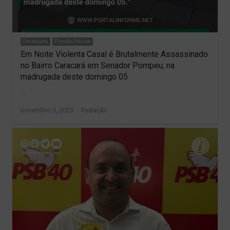
Destaques
Plantão Policial
Em Noite Violenta Casal é Brutalmente Assassinado
no Bairro Caracará em Senador Pompeu, na
madrugada deste domingo 05
…
Author
novembro 5, 2023
Redação