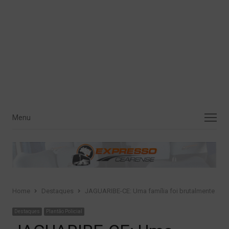
Menu
Menu
Home
Destaques
JAGUARIBE-CE: Uma família foi brutalmente ass
Destaques
Plantão Policial