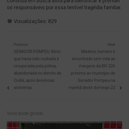
continua em busca ativa para identificar e prender
os responsáveis por essa terrível tragédia familiar.
Visualizações:
829
Navegação
Previous
Next
Previous
Next
SENADOR POMPEU: Moto
Mistério, homem é
de
post:
post:
que havia sido roubada é
encontrado sem vida as
Post
recuperada pela polícia,
margens da BR-226
abandonada no distrito de
próximo ao município de
Codiá, após denúncias
Senador Pompeu na
anônimas
manhã deste domingo 22
Você pode gostar...