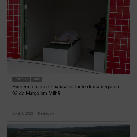
Destaques
Milhã
Homem tem morte natural na tarde desta segunda
03 de Março em Milhã
…
Author
abril 3, 2023
Redação