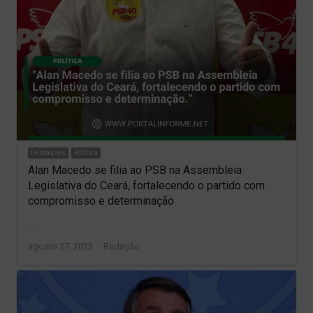
Destaques
Política
Alan Macedo se filia ao PSB na Assembleia
Legislativa do Ceará, fortalecendo o partido com
compromisso e determinação
…
Author
agosto 27, 2023
Redação