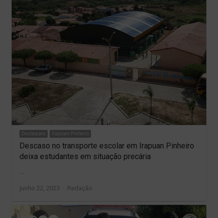
Destaques
Irapuan Pinheiro
Descaso no transporte escolar em Irapuan Pinheiro
deixa estudantes em situação precária
…
Author
junho 22, 2023
Redação