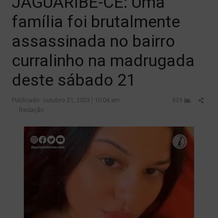
JAGUARIBE-CE: Uma
família foi brutalmente
assassinada no bairro
curralinho na madrugada
deste sábado 21
Shar
Publicado:
outubro 21, 2023
10:04 am
829
Author
this
Redação
post