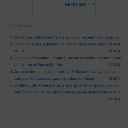
Top 5 Mais Lido
Cobra com chifres e morta por agricultor próximo a Solonópole
Homicídio a bala registrado na manhã desta terça 24 em
(3.943)
MILHÃ.
(3.053)
Homicídio em Senador Pompeu: Jovem é encontrado morto com
vários tiros na Rua da Brasília
(2.525)
Corpo de homem é encontrado em Milhã com cabeça e mãos
cortadas: Polícia investiga a identidade da vítima
(2.421)
URGENTE: Um Jovem perdeu a vida após ser atropelado por um
trator na zona rural de Solonópole na manhã desta Sexta-feira 12
(2.241)