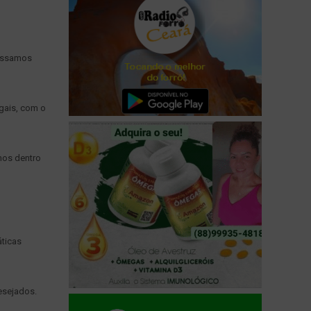
possamos
gais, com o
mos dentro
áticas
esejados.