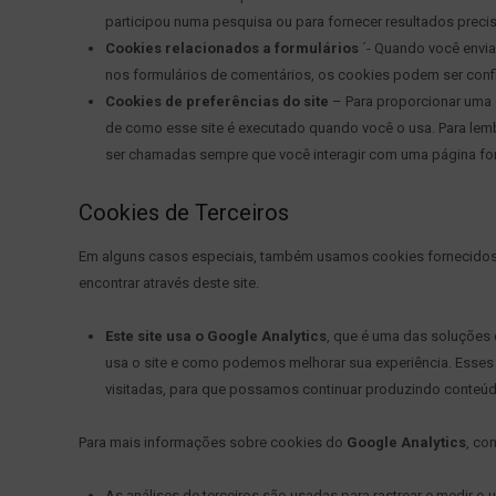
participou numa pesquisa ou para fornecer resultados preci
Cookies relacionados a formulários
´- Quando você envi
nos formulários de comentários, os cookies podem ser confi
Cookies de preferências do site
– Para proporcionar uma ó
de como esse site é executado quando você o usa. Para lem
ser chamadas sempre que você interagir com uma página for
Cookies de Terceiros
Em alguns casos especiais, também usamos cookies fornecidos po
encontrar através deste site.
Este site usa o Google Analytics
, que é uma das soluções 
usa o site e como podemos melhorar sua experiência. Esses
visitadas, para que possamos continuar produzindo conteúd
Para mais informações sobre cookies do
Google Analytics
, co
As análises de terceiros são usadas para rastrear e medir o