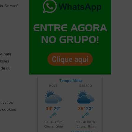
s. Se você
r, para
 esses
ade ou
tivar os
s cookies