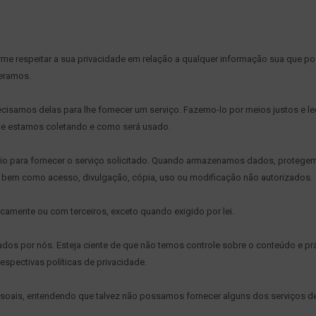
nforme respeitar a sua privacidade em relação a qualquer informação sua que 
peramos.
isamos delas para lhe fornecer um serviço. Fazemo-lo por meios justos e le
e estamos coletando e como será usado.
o para fornecer o serviço solicitado. Quando armazenamos dados, protege
os, bem como acesso, divulgação, cópia, uso ou modificação não autorizados.
amente ou com terceiros, exceto quando exigido por lei.
rados por nós. Esteja ciente de que não temos controle sobre o conteúdo e pr
spectivas políticas de privacidade.
essoais, entendendo que talvez não possamos fornecer alguns dos serviços d