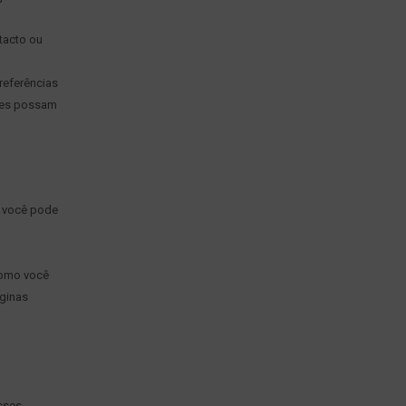
tacto ou
referências
ções possam
s você pode
 como você
áginas
Esses