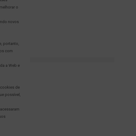
melhorar o
tando novos
, portanto,
ios com
oda a Web e
 cookies de
ue possível,
s acessaram
sos