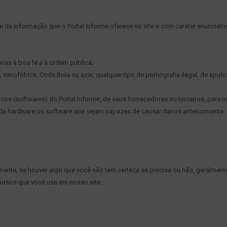
da informação que o Portal Informe oferece no site e com caráter enunciati
rias à boa fé a à ordem pública;
, xenofóbica,
Onde Bola
ou azar, qualquer tipo de pornografia ilegal, de apol
os (softwares) do Portal Informe, de seus fornecedores ou terceiros, para in
s de hardware ou software que sejam capazes de causar danos anteriormente
ente, se houver algo que você não tem certeza se precisa ou não, geralment
cursos que você usa em nosso site.