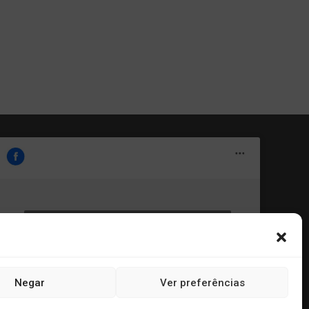
Clique para aceitar os cookies marketing e
Portal Informe.Net
ativar este conteúdo
Negar
Ver preferências