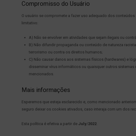
Compromisso do Usuário
O usuário se compromete a fazer uso adequado dos conteúdos e 
limitativo:
A) Não se envolver em atividades que sejam ilegais ou contrá
B) Não difundir propaganda ou conteúdo de natureza racista
terrorismo ou contra os direitos humanos;
C) Não causar danos aos sistemas físicos (hardwares) e lógic
disseminar vírus informáticos ou quaisquer outros sistema
mencionados.
Mais informações
Esperemos que esteja esclarecido e, como mencionado anteriorm
seguro deixar os cookies ativados, caso interaja com um dos re
Esta política é efetiva a partir de
July
/
2022
.