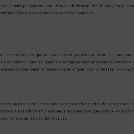
ão de nossas práticas em torno de
Aviso de Privacidad
e informações pessoai
e informações pessoais, entre em contacto connosco.
ste site usa cookies, que são pequenos arquivos baixados no seu computado
ões eles coletam, como as usamos e por que às vezes precisamos armazenar
 esses cookies sejam armazenados, no entanto, isso pode fazer o downgr
izmente, na maioria dos casos, não existem opções padrão do setor para desa
rsos que eles adicionam a este site. É recomendável que você deixe todos o
​para fornecer um serviço que você usa.