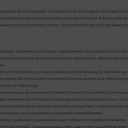
igurações do seu navegador (consulte a Ajuda do navegador para saber com
uncionalidade deste e de muitos outros sites que você visita. A desativação d
ades e recursos deste site. Portanto, é recomendável que você não desative 
connosco, usaremos cookies para o gerenciamento do processo de inscrição
ídos quando você sair do sistema, porém, em alguns casos, eles poderão pe
ir.
do você está logado, para que possamos lembrar dessa ação. Isso evita que
sses cookies são normalmente removidos ou limpos quando você efetua logout
tritas ao efetuar login.
ferece serviços de assinatura de boletim informativo ou e-mail e os cookies 
strar determinadas notificações válidas apenas para usuários inscritos / não i
oferece facilidades de comércio eletrônico ou pagamento e alguns cookies s
re as páginas, para que possamos processá-lo adequadamente.
ecemos pesquisas e questionários para fornecer informações interessantes,
 com mais precisão. Essas pesquisas podem usar cookies para lembrar quem 