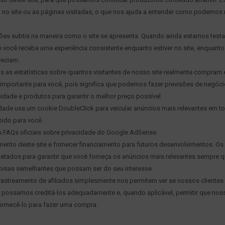
no site ou as páginas visitadas, o que nos ajuda a entender como podemos 
ões subtis na maneira como o site se apresenta. Quando ainda estamos tes
e você receba uma experiência consistente enquanto estiver no site, enquanto
reciam.
s estatísticas sobre quantos visitantes de nosso site realmente compram e
é importante para você, pois significa que podemos fazer previsões de negóc
dade e produtos para garantir o melhor preço possível.
dade usa um cookie DoubleClick para veicular anúncios mais relevantes em t
bido para você.
 FAQs oficiais sobre privacidade do Google AdSense.
ento deste site e fornecer financiamento para futuros desenvolvimentos. Os
jetados para garantir que você forneça os anúncios mais relevantes sempre q
oisas semelhantes que possam ser do seu interesse.
astreamento de afiliados simplesmente nos permitem ver se nossos cliente
ue possamos creditá-los adequadamente e, quando aplicável, permitir que nos
ornecê-lo para fazer uma compra.