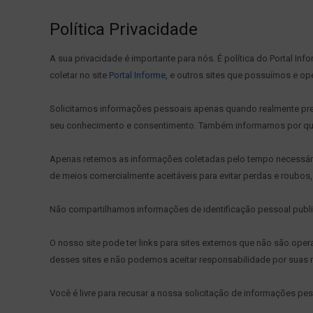
Política Privacidade
A sua privacidade é importante para nós. É política do Portal I
coletar no site
Portal Informe
, e outros sites que possuímos e o
Solicitamos informações pessoais apenas quando realmente prec
seu conhecimento e consentimento. Também informamos por qu
Apenas retemos as informações coletadas pelo tempo necessári
de meios comercialmente aceitáveis ​​para evitar perdas e roub
Não compartilhamos informações de identificação pessoal public
O nosso site pode ter links para sites externos que não são ope
desses sites e não podemos aceitar responsabilidade por suas re
Você é livre para recusar a nossa solicitação de informações p