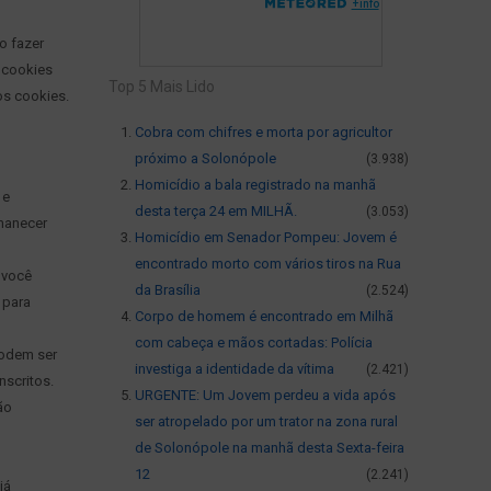
o fazer
e cookies
Top 5 Mais Lido
os cookies.
Cobra com chifres e morta por agricultor
próximo a Solonópole
(3.938)
Homicídio a bala registrado na manhã
 e
desta terça 24 em MILHÃ.
(3.053)
rmanecer
Homicídio em Senador Pompeu: Jovem é
encontrado morto com vários tiros na Rua
 você
da Brasília
(2.524)
 para
Corpo de homem é encontrado em Milhã
com cabeça e mãos cortadas: Polícia
podem ser
investiga a identidade da vítima
(2.421)
nscritos.
URGENTE: Um Jovem perdeu a vida após
ão
ser atropelado por um trator na zona rural
de Solonópole na manhã desta Sexta-feira
12
(2.241)
já