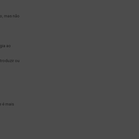
vo, mas não
ogia ao
troduzir ou
e é mais