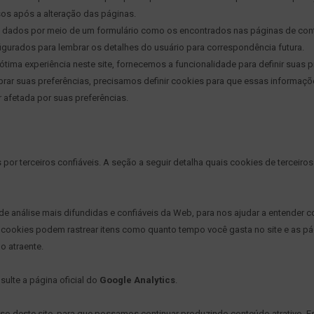
sos após a alteração das páginas.
a dados por meio de um formulário como os encontrados nas páginas de con
gurados para lembrar os detalhes do usuário para correspondência futura.
tima experiência neste site, fornecemos a funcionalidade para definir suas p
brar suas preferências, precisamos definir cookies para que essas informa
 afetada por suas preferências.
r terceiros confiáveis. A seção a seguir detalha quais cookies de terceiro
de análise mais difundidas e confiáveis ​​da Web, para nos ajudar a entender
 cookies podem rastrear itens como quanto tempo você gasta no site e as p
o atraente.
nsulte a página oficial do
Google Analytics
.
 uso deste site, para que possamos continuar produzindo conteúdo atrativo. 