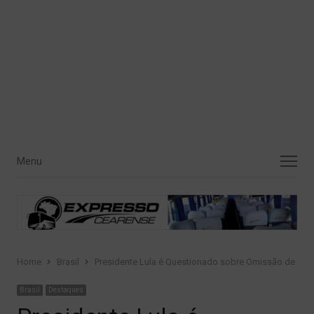
Menu
Menu
Home
Brasil
Presidente Lula é Questionado sobre Omissão de Relóg
Brasil
Destaques