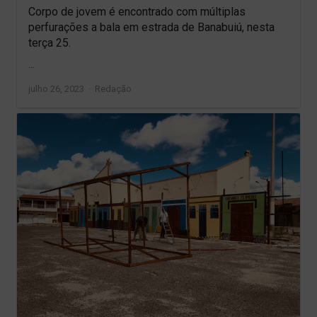
Corpo de jovem é encontrado com múltiplas
perfurações a bala em estrada de Banabuiú, nesta
terça 25.
…
Author
julho 26, 2023
Redação