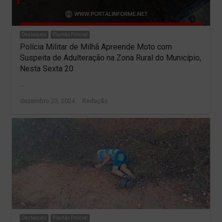
Destaques
Plantão Policial
Polícia Militar de Milhã Apreende Moto com
Suspeita de Adulteração na Zona Rural do Município,
Nesta Sexta 20
…
Author
dezembro 23, 2024
Redação
Destaques
Plantão Policial