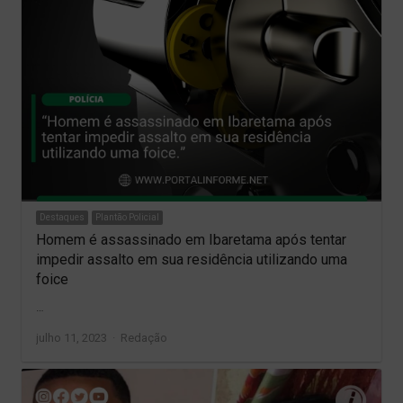
Destaques
Plantão Policial
Homem é assassinado em Ibaretama após tentar
impedir assalto em sua residência utilizando uma
foice
…
Author
julho 11, 2023
Redação