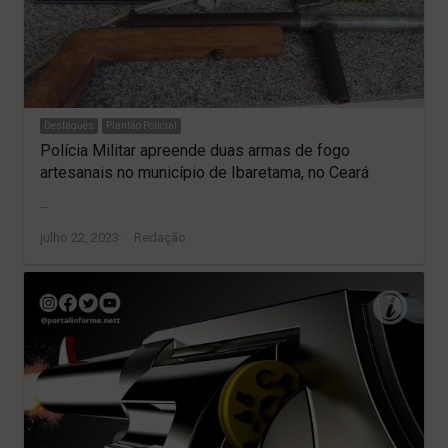
Destaques
Plantão Policial
Polícia Militar apreende duas armas de fogo
artesanais no município de Ibaretama, no Ceará
…
Author
julho 22, 2023
Redação