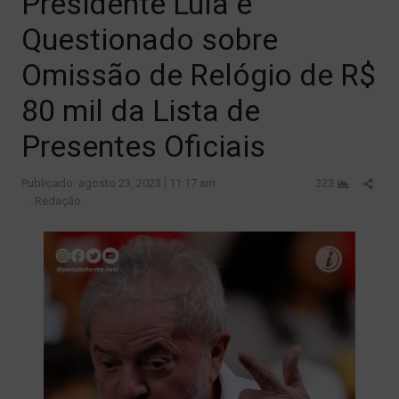
Presidente Lula é
Questionado sobre
Omissão de Relógio de R$
80 mil da Lista de
Presentes Oficiais
Shar
Publicado:
agosto 23, 2023
11:17 am
323
Author
this
Redação
post