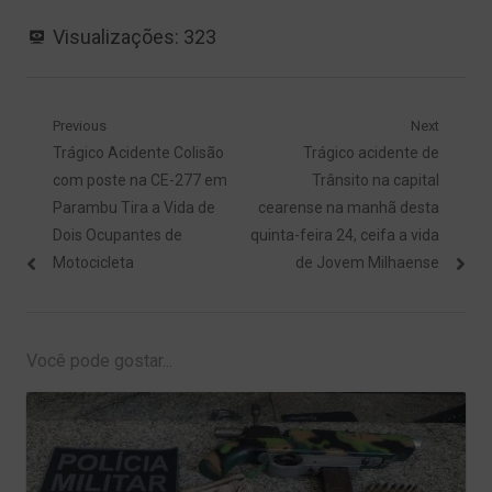
Visualizações:
323
Navegação
Previous
Next
Previous
Next
Trágico Acidente Colisão
Trágico acidente de
de
post:
post:
com poste na CE-277 em
Trânsito na capital
Post
Parambu Tira a Vida de
cearense na manhã desta
Dois Ocupantes de
quinta-feira 24, ceifa a vida
Motocicleta
de Jovem Milhaense
Você pode gostar...