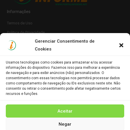
Informações
Termos de Uso
Politica de Privacidade
Gerenciar Consentimento de
Cookies
Usamos tecnologias como cookies para armazenar e/ou acessar
informações do dispositivo. Fazemos isso para melhorar a experiência
de navegação e para exibir anúncios (não) personalizados. O
consentimento com essas tecnologias nos permitirá processar dados
Clique para aceitar os cookies marketing e
como comportamento de navegação ou IDs exclusivos neste site. Não
Portal Informe.Net
consentir ou retirar o consentimento pode afetar negativamente certos
ativar este conteúdo
recursos e funções.
Aceitar
Negar