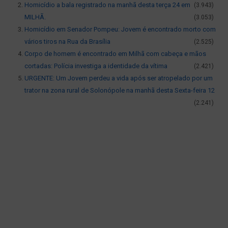
Homicídio a bala registrado na manhã desta terça 24 em
(3.943)
MILHÃ.
(3.053)
Homicídio em Senador Pompeu: Jovem é encontrado morto com
vários tiros na Rua da Brasília
(2.525)
Corpo de homem é encontrado em Milhã com cabeça e mãos
cortadas: Polícia investiga a identidade da vítima
(2.421)
URGENTE: Um Jovem perdeu a vida após ser atropelado por um
trator na zona rural de Solonópole na manhã desta Sexta-feira 12
(2.241)