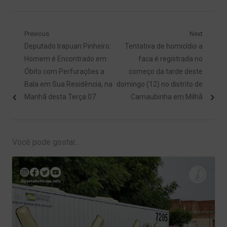
Navegação
Previous
Next
Previous
Next
Deputado Irapuan Pinheiro:
Tentativa de homicídio a
de
post:
post:
Homem é Encontrado em
faca é registrada no
Post
Óbito com Perfurações a
começo da tarde deste
Bala em Sua Residência, na
domingo (12) no distrito de
Manhã desta Terça 07
Carnaubinha em Milhã
Você pode gostar...