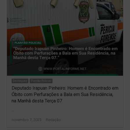
Destaques
Plantão Policial
Deputado Irapuan Pinheiro: Homem é Encontrado em
Óbito com Perfurações a Bala em Sua Residência,
na Manhã desta Terça 07
…
Author
novembro 7, 2023
Redação