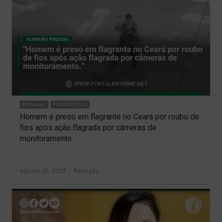
Destaques
Plantão Policial
Homem é preso em flagrante no Ceará por roubo de
fios após ação flagrada por câmeras de
monitoramento
…
Author
agosto 22, 2023
Redação