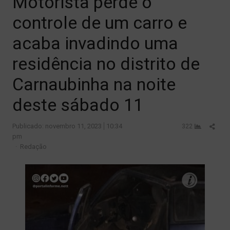
Motorista perde o
controle de um carro e
acaba invadindo uma
residência no distrito de
Carnaubinha na noite
deste sábado 11
Shar
Publicado:
novembro 11, 2023
10:34
322
this
pm
Author
post
Redação