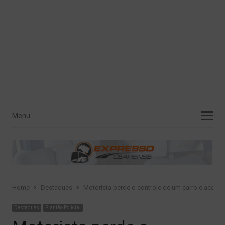
Menu
Menu
Home
Destaques
Motorista perde o controle de um carro e acaba 
Destaques
Plantão Policial