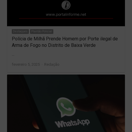
Destaques
Plantão Policial
Polícia de Milhã Prende Homem por Porte ilegal de
Arma de Fogo no Distrito de Baixa Verde
…
Author
fevereiro 5, 2025
Redação