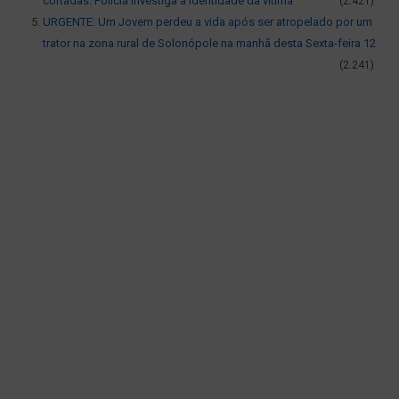
cortadas: Polícia investiga a identidade da vítima
(2.421)
URGENTE: Um Jovem perdeu a vida após ser atropelado por um
trator na zona rural de Solonópole na manhã desta Sexta-feira 12
(2.241)