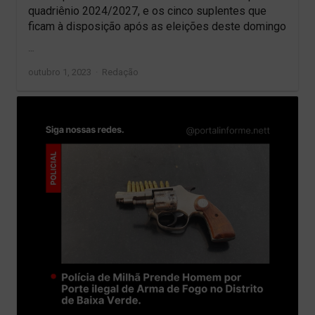
quadriênio 2024/2027, e os cinco suplentes que
ficam à disposição após as eleições deste domingo
…
Author
outubro 1, 2023
Redação