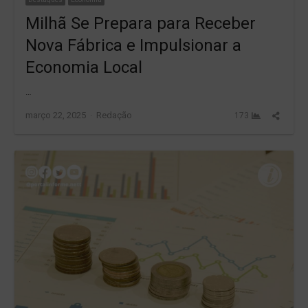
Milhã Se Prepara para Receber
Nova Fábrica e Impulsionar a
Economia Local
…
Author
Share
março 22, 2025
Redação
173
this
post