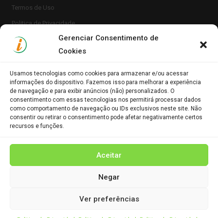
Termos de Uso
Politica de Privacidade
Gerenciar Consentimento de
Cookies
Usamos tecnologias como cookies para armazenar e/ou acessar
informações do dispositivo. Fazemos isso para melhorar a experiência
de navegação e para exibir anúncios (não) personalizados. O
consentimento com essas tecnologias nos permitirá processar dados
Clique para aceitar os cookies marketing e
como comportamento de navegação ou IDs exclusivos neste site. Não
Portal Informe.Net
consentir ou retirar o consentimento pode afetar negativamente certos
ativar este conteúdo
recursos e funções.
Aceitar
Negar
Ver preferências
© 2023 PORTAL INFORME.NET. Todos os direitos reservados.
Develop by