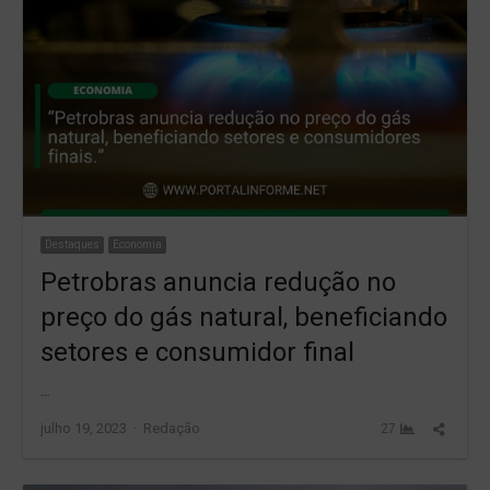
Destaques
Economia
Petrobras anuncia redução no
preço do gás natural, beneficiando
setores e consumidor final
…
Author
Share
julho 19, 2023
Redação
27
this
post