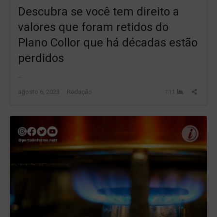
Descubra se você tem direito a
valores que foram retidos do
Plano Collor que há décadas estão
perdidos
…
Author
Share
agosto 6, 2023
Redação
111
this
post