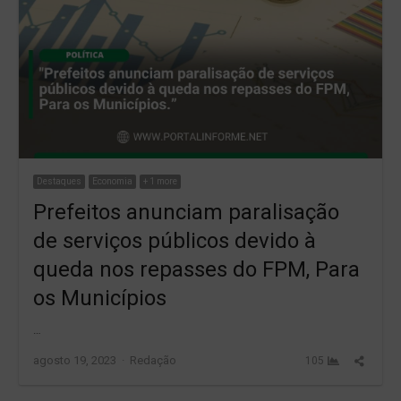
Destaques
Economia
+ 1 more
Prefeitos anunciam paralisação
de serviços públicos devido à
queda nos repasses do FPM, Para
os Municípios
…
Author
Share
agosto 19, 2023
Redação
105
this
post