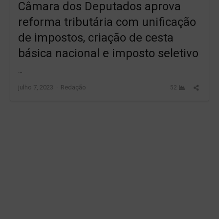
Câmara dos Deputados aprova
reforma tributária com unificação
de impostos, criação de cesta
básica nacional e imposto seletivo
…
Author
Share
julho 7, 2023
Redação
52
this
post