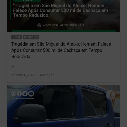
Brasil
Destaques
Tragédia em São Miguel do Aleixo: Homem Falece
Após Consumir 500 ml de Cachaça em Tempo
Reduzido
…
Author
agosto 8, 2023
Redação