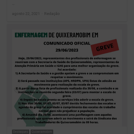
…
Author
agosto 22, 2021
Redação
Destaques
Quixeramobim