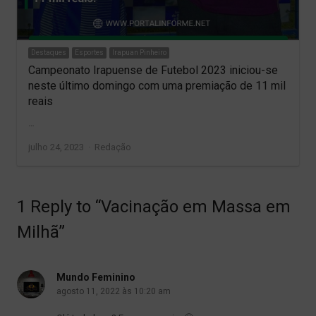
Destaques
Esportes
Irapuan Pinheiro
Campeonato Irapuense de Futebol 2023 iniciou-se
neste último domingo com uma premiação de 11 mil
reais
…
Author
julho 24, 2023
Redação
1 Reply to “Vacinação em Massa em
Milhã”
Mundo Feminino
agosto 11, 2022 às 10:20 am