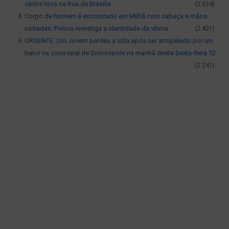
vários tiros na Rua da Brasília
(2.524)
Corpo de homem é encontrado em Milhã com cabeça e mãos
cortadas: Polícia investiga a identidade da vítima
(2.421)
URGENTE: Um Jovem perdeu a vida após ser atropelado por um
trator na zona rural de Solonópole na manhã desta Sexta-feira 12
(2.241)