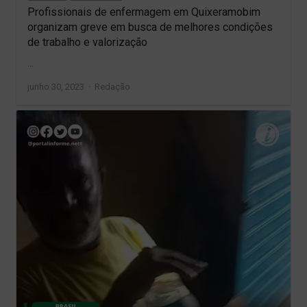
Profissionais de enfermagem em Quixeramobim
organizam greve em busca de melhores condições
de trabalho e valorização
…
Author
junho 30, 2023
Redação