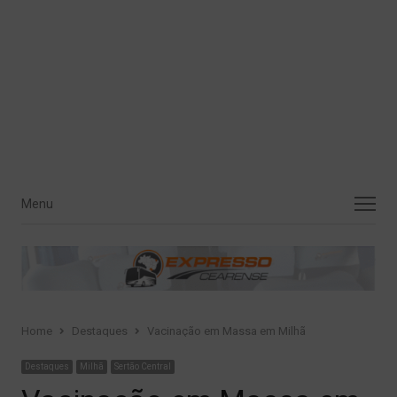
Menu
Menu
Home
Destaques
Vacinação em Massa em Milhã
Destaques
Milhã
Sertão Central