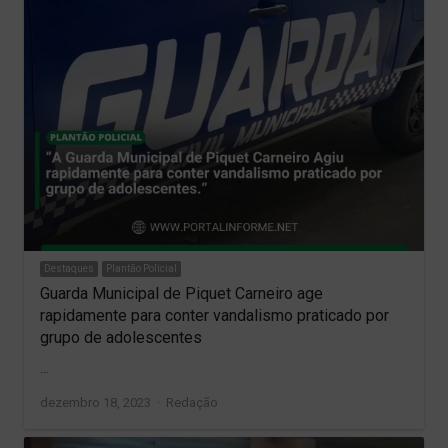
Destaques
Plantão Policial
Guarda Municipal de Piquet Carneiro age
rapidamente para conter vandalismo praticado por
grupo de adolescentes
…
Author
dezembro 18, 2023
Redação