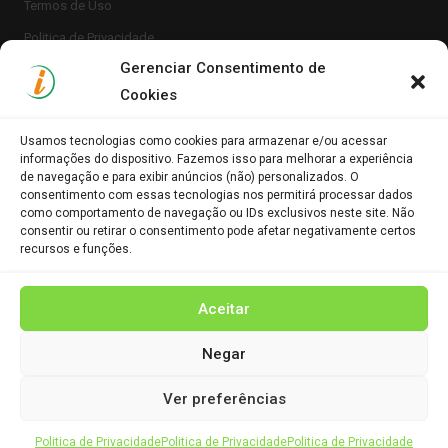
Termos de Uso
Politica de Privacidade
Gerenciar Consentimento de
Cookies
Usamos tecnologias como cookies para armazenar e/ou acessar
informações do dispositivo. Fazemos isso para melhorar a experiência
de navegação e para exibir anúncios (não) personalizados. O
consentimento com essas tecnologias nos permitirá processar dados
Clique para aceitar os cookies marketing e
como comportamento de navegação ou IDs exclusivos neste site. Não
Portal Informe.Net
consentir ou retirar o consentimento pode afetar negativamente certos
ativar este conteúdo
recursos e funções.
Aceitar
Negar
Ver preferências
© 2023 PORTAL INFORME.NET. Todos os direitos reservados.
Develop by
Politica de Privacidade
Politica de Privacidade
Politica de Privacidade