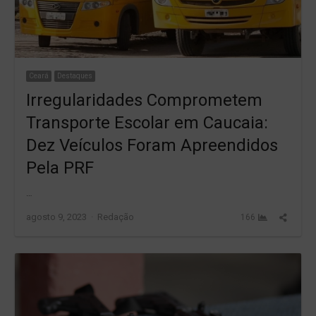
Ceará
Destaques
Irregularidades Comprometem
Transporte Escolar em Caucaia:
Dez Veículos Foram Apreendidos
Pela PRF
…
Author
Share
agosto 9, 2023
Redação
166
this
post