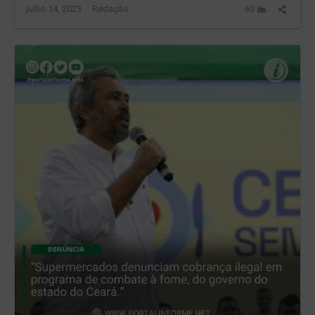
Author
Share
julho 14, 2023
Redação
60
this
post