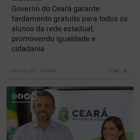
Governo do Ceará garante
fardamento gratuito para todos os
alunos da rede estadual,
promovendo igualdade e
cidadania
…
Author
Share
julho 29, 2023
Redação
88
this
post