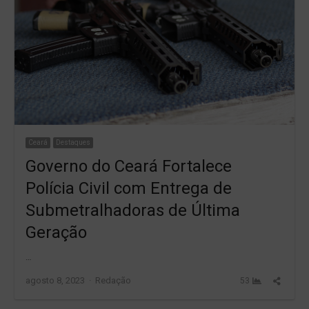
Ceará
Destaques
Governo do Ceará Fortalece
Polícia Civil com Entrega de
Submetralhadoras de Última
Geração
…
Author
Share
agosto 8, 2023
Redação
53
this
post