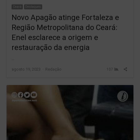
Ceará
Destaques
Novo Apagão atinge Fortaleza e
Região Metropolitana do Ceará:
Enel esclarece a origem e
restauração da energia
…
Author
Share
agosto 19, 2023
Redação
107
this
post