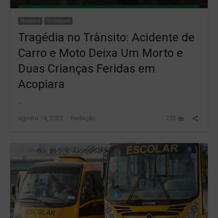
Acopiara
Destaques
Tragédia no Trânsito: Acidente de
Carro e Moto Deixa Um Morto e
Duas Crianças Feridas em
Acopiara
…
Author
Share
agosto 14, 2023
Redação
235
this
post