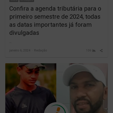
Confira a agenda tributária para o
primeiro semestre de 2024, todas
as datas importantes já foram
divulgadas
…
Author
Share
janeiro 6, 2024
Redação
106
this
post