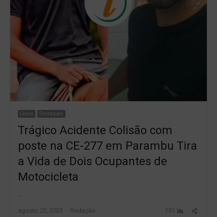
Ceará
Destaques
Trágico Acidente Colisão com
poste na CE-277 em Parambu Tira
a Vida de Dois Ocupantes de
Motocicleta
…
Author
Share
agosto 23, 2023
Redação
151