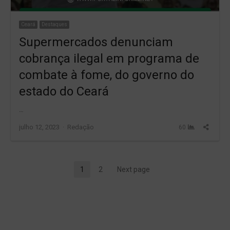
Ceará
Destaques
Supermercados denunciam
cobrança ilegal em programa de
combate à fome, do governo do
estado do Ceará
…
Author
Share
julho 12, 2023
Redação
60
this
post
Paginação
1
2
Next page
Page
Page
de
posts