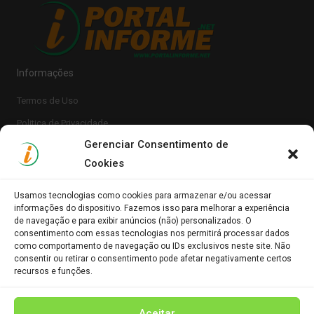
Informações
Termos de Uso
Politica de Privacidade
Gerenciar Consentimento de
Cookies
Usamos tecnologias como cookies para armazenar e/ou acessar
informações do dispositivo. Fazemos isso para melhorar a experiência
de navegação e para exibir anúncios (não) personalizados. O
consentimento com essas tecnologias nos permitirá processar dados
Clique para aceitar os cookies marketing e
como comportamento de navegação ou IDs exclusivos neste site. Não
Portal Informe.Net
consentir ou retirar o consentimento pode afetar negativamente certos
ativar este conteúdo
recursos e funções.
Aceitar