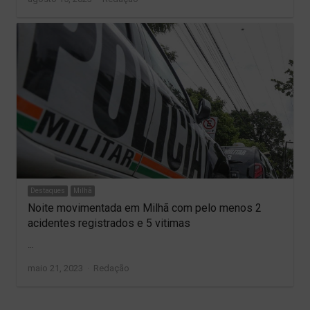
Destaques
Milhã
Noite movimentada em Milhã com pelo menos 2
acidentes registrados e 5 vitimas
…
Author
maio 21, 2023
Redação