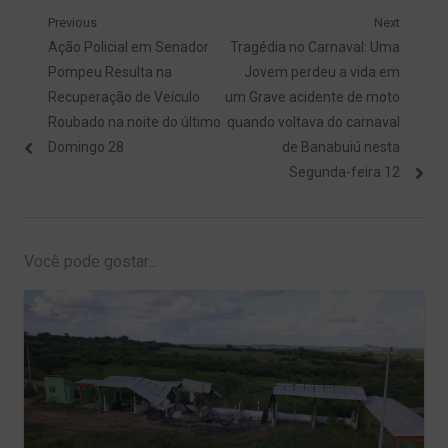
Navegação
Previous
Next
Previous
Next
Ação Policial em Senador
Tragédia no Carnaval: Uma
de
post:
post:
Pompeu Resulta na
Jovem perdeu a vida em
Post
Recuperação de Veículo
um Grave acidente de moto
Roubado na noite do último
quando voltava do carnaval
Domingo 28
de Banabuiú nesta
Segunda-feira 12
Você pode gostar...