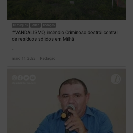
Destaques
Milhã
Redação
#VANDALISMO, incêndio Criminoso destrói central
de resíduos sólidos em Milhã
…
Author
maio 11, 2023
Redação