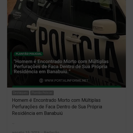
Destaques
Plantão Policial
Homem é Encontrado Morto com Múltiplas
Perfurações de Faca Dentro de Sua Própria
Residência em Banabuiú
…
Author
agosto 15, 2023
Redação