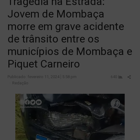
Tragédia na Estrada:
Jovem de Mombaça
morre em grave acidente
de trânsito entre os
municípios de Mombaça e
Piquet Carneiro
Shar
Publicado:
fevereiro 11, 2024
5:58 pm
640
Author
this
Redação
post