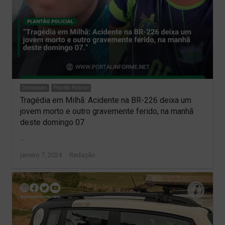
Destaques
Plantão Policial
Tragédia em Milhã: Acidente na BR-226 deixa um
jovem morto e outro gravemente ferido, na manhã
deste domingo 07
…
Author
janeiro 7, 2024
Redação