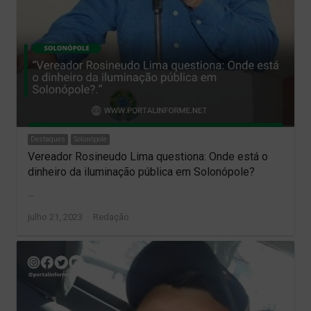
Destaques
Solonópole
Vereador Rosineudo Lima questiona: Onde está o
dinheiro da iluminação pública em Solonópole?
…
Author
julho 21, 2023
Redação