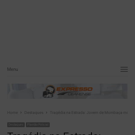
Menu
Menu
Home
Destaques
Tragédia na Estrada: Jovem de Mombaça morre e
Destaques
Plantão Policial