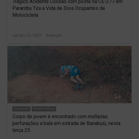
Trágico Acidente Colisão com poste na CE-277 em
Parambu Tira a Vida de Dois Ocupantes de
Motocicleta
…
Author
agosto 23, 2023
Redação
Destaques
Plantão Policial
Corpo de jovem é encontrado com múltiplas
perfurações a bala em estrada de Banabuiú, nesta
terça 25.