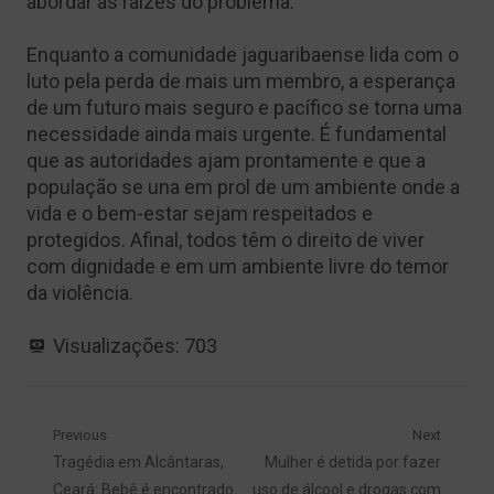
abordar as raízes do problema.
Enquanto a comunidade jaguaribaense lida com o
luto pela perda de mais um membro, a esperança
de um futuro mais seguro e pacífico se torna uma
necessidade ainda mais urgente. É fundamental
que as autoridades ajam prontamente e que a
população se una em prol de um ambiente onde a
vida e o bem-estar sejam respeitados e
protegidos. Afinal, todos têm o direito de viver
com dignidade e em um ambiente livre do temor
da violência.
Visualizações:
703
Navegação
Previous
Next
Previous
Next
Tragédia em Alcântaras,
Mulher é detida por fazer
de
post:
post:
Ceará: Bebê é encontrado
uso de álcool e drogas com