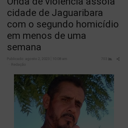
Onda de violência assola
cidade de Jaguaribara
com o segundo homicídio
em menos de uma
semana
Shar
Publicado:
agosto 2, 2023
10:08 am
703
Author
this
Redação
post