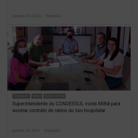
…
Author
agosto 20, 2023
Redação
Destaques
Milhã
Sertão Central
Superintendente do CONDESSUL visita Milhã para
assinar contrato de rateio do lixo hospitalar
…
Author
janeiro 13, 2021
Redação