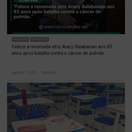
Destaques
Última Hora
Falece a renomada atriz Aracy Balabanian aos 83
anos após batalha contra o câncer de pulmão
…
Author
agosto 7, 2023
Redação