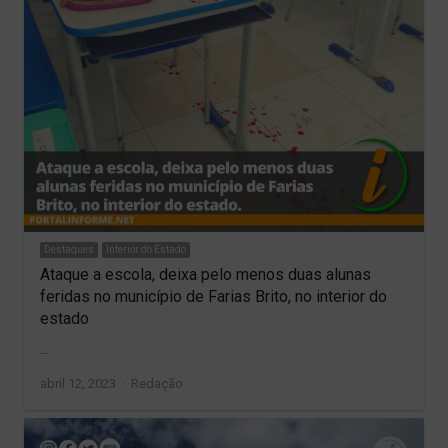
Destaques
Interior do Estado
Ataque a escola, deixa pelo menos duas alunas
feridas no município de Farias Brito, no interior do
estado
…
Author
abril 12, 2023
Redação