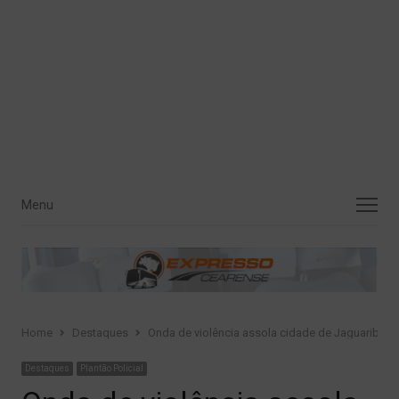
Menu
Menu
Home
Destaques
Onda de violência assola cidade de Jaguariba
Destaques
Plantão Policial