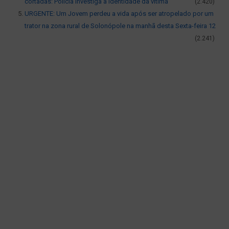
cortadas: Polícia investiga a identidade da vítima
(2.420)
URGENTE: Um Jovem perdeu a vida após ser atropelado por um
trator na zona rural de Solonópole na manhã desta Sexta-feira 12
(2.241)