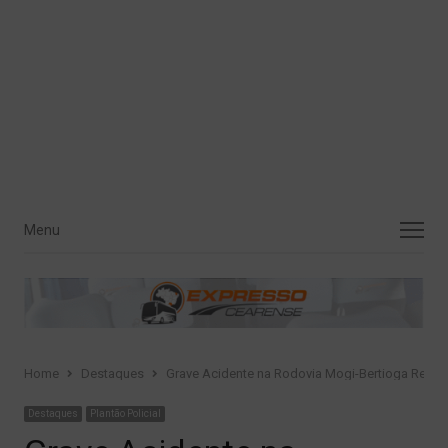
Menu
Menu
Home
Destaques
Grave Acidente na Rodovia Mogi-Bertioga Result
Destaques
Plantão Policial