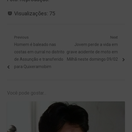
Visualizações:
75
Navegação
Previous
Next
Previous
Next
Homem é baleado nas
Jovem perde a vida em
de
post:
post:
costas em curral no distrito
grave acidente de moto em
Post
de Assunção e transferido
Milhã neste domingo 09/02
para Quixeramobim
Você pode gostar...