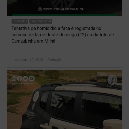
Destaques
Plantão Policial
Tentativa de homicídio a faca é registrada no
começo da tarde deste domingo (12) no distrito de
Carnaubinha em Milhã
…
Author
novembro 12, 2023
Redação