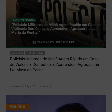
Destaques
Plantão Policial
Policiais Militares de Milhã Agem Rápido em Caso
de Violência Doméstica, e Apreendem Agressor na
Lei Maria da Penha
…
Author
setembro 11, 2023
Redação