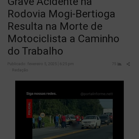
Grave Acidente na
Rodovia Mogi-Bertioga
Resulta na Morte de
Motociclista a Caminho
do Trabalho
Shar
Publicado:
fevereiro 5, 2025
6:25 pm
75
Author
this
Redação
post