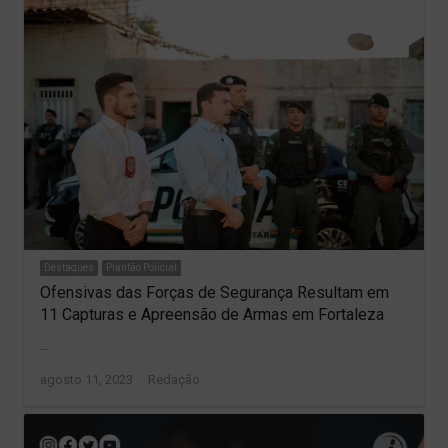
Destaques
Plantão Policial
Ofensivas das Forças de Segurança Resultam em
11 Capturas e Apreensão de Armas em Fortaleza
…
Author
agosto 11, 2023
Redação