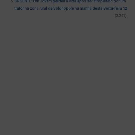
URGENTE: Um Jovem perdeu a vida após ser atropelado por um
trator na zona rural de Solonópole na manhã desta Sexta-feira 12
(2.241)