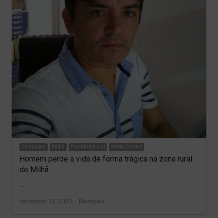
Destaques
Milhã
Plantão Policial
Sertão Central
Homem perde a vida de forma trágica na zona rural
de Milhã
…
Author
setembro 13, 2020
Redação