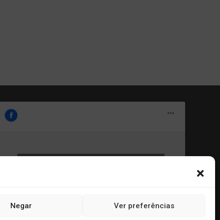
Clique para aceitar os cookies marketing e
Portal Informe.Net
ativar este conteúdo
Negar
Ver preferências