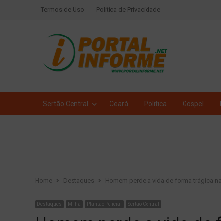
Termos de Uso
Politica de Privacidade
Sertão Central
Ceará
Politica
Gospel
Home
Destaques
Homem perde a vida de forma trágica na 
Destaques
Milhã
Plantão Policial
Sertão Central