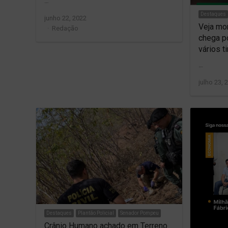
…
Destaques
junho 22, 2022
Veja mo
Author
Redação
chega p
vários t
…
julho 23, 
Destaques
Plantão Policial
Senador Pompeu
Crânio Humano achado em Terreno