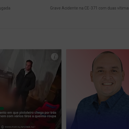
Next
ugada
Grave Acidente na CE-371 com duas vítimas
post: