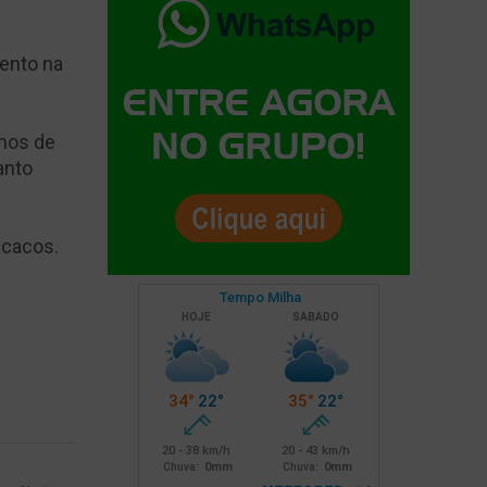
ento na
anos de
anto
acacos.