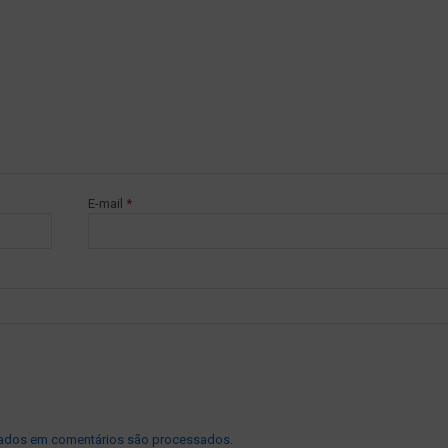
E-mail
*
ados em comentários são processados
.