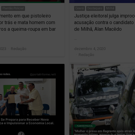
Plantão Policial
Ceará
Destaques
Milhã
mento em que pistoleiro
Justiça eleitoral julga impro
or trás e mata homem com
acusação contra o candidato 
iros a queima-roupa em bar
de Milhã, Alan Macêdo
…
Author
2023
Redação
dezembro 4, 2020
Author
Redação