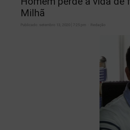
Homem perde a vida de f
Milhã
Author
Publicado:
setembro 13, 2020
7:25 pm
Redação