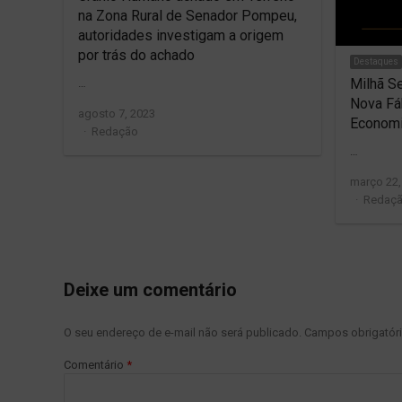
na Zona Rural de Senador Pompeu,
autoridades investigam a origem
por trás do achado
Destaques
Milhã S
…
Nova Fá
agosto 7, 2023
Economi
Author
Redação
…
março 22,
Author
Redaç
Deixe um comentário
O seu endereço de e-mail não será publicado.
Campos obrigatór
Comentário
*