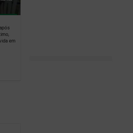
 após
timo,
 vida em