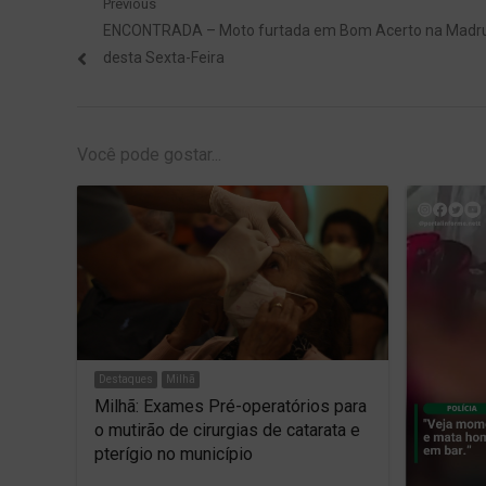
Navegação
Previous
Previous
ENCONTRADA – Moto furtada em Bom Acerto na Madr
de
post:
desta Sexta-Feira
Post
Você pode gostar...
Destaques
Milhã
Milhã: Exames Pré-operatórios para
o mutirão de cirurgias de catarata e
pterígio no município