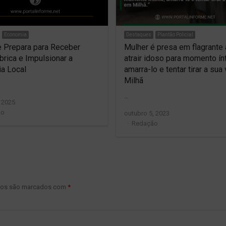
Economia
Destaques
Plantão Policial
e Prepara para Receber
Mulher é presa em flagrante
brica e Impulsionar a
atrair idoso para momento ín
a Local
amarra-lo e tentar tirar a sua
Milhã
…
 2025
ão
outubro 5, 2023
Author
Redação
ios são marcados com
*