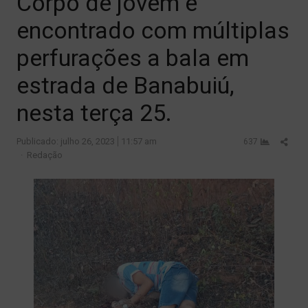
Corpo de jovem é
encontrado com múltiplas
perfurações a bala em
estrada de Banabuiú,
nesta terça 25.
Shar
Publicado:
julho 26, 2023
11:57 am
637
Author
this
Redação
post