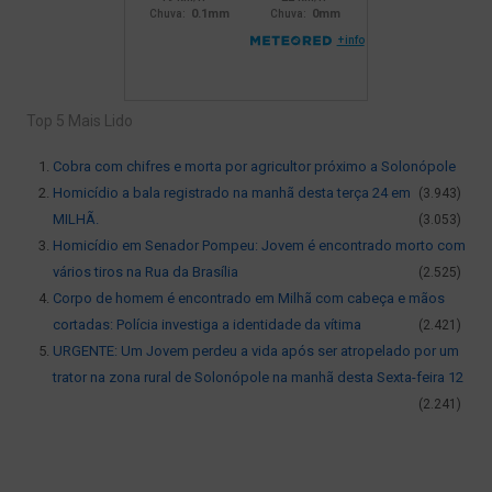
Top 5 Mais Lido
Cobra com chifres e morta por agricultor próximo a Solonópole
Homicídio a bala registrado na manhã desta terça 24 em
(3.943)
MILHÃ.
(3.053)
Homicídio em Senador Pompeu: Jovem é encontrado morto com
vários tiros na Rua da Brasília
(2.525)
Corpo de homem é encontrado em Milhã com cabeça e mãos
cortadas: Polícia investiga a identidade da vítima
(2.421)
URGENTE: Um Jovem perdeu a vida após ser atropelado por um
trator na zona rural de Solonópole na manhã desta Sexta-feira 12
(2.241)