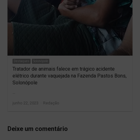
Destaques
Solonópole
Tratador de animais falece em trágico acidente
elétrico durante vaquejada na Fazenda Pastos Bons,
Solonópole
…
Author
junho 22, 2023
Redação
Deixe um comentário