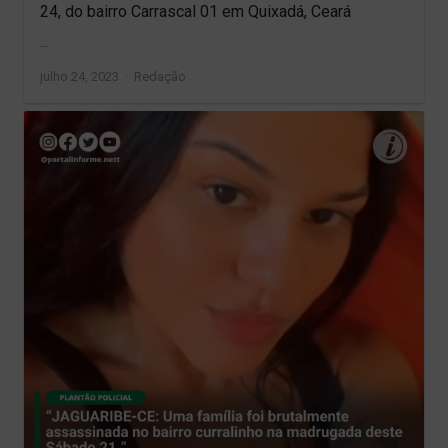
24, do bairro Carrascal 01 em Quixadá, Ceará
…
Author
julho 24, 2023
Redação