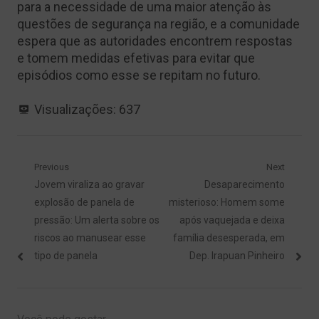
para a necessidade de uma maior atenção às
questões de segurança na região, e a comunidade
espera que as autoridades encontrem respostas
e tomem medidas efetivas para evitar que
episódios como esse se repitam no futuro.
Visualizações:
637
Navegação
Previous
Next
Previous
Next
Jovem viraliza ao gravar
Desaparecimento
de
post:
post:
explosão de panela de
misterioso: Homem some
Post
pressão: Um alerta sobre os
após vaquejada e deixa
riscos ao manusear esse
família desesperada, em
tipo de panela
Dep. Irapuan Pinheiro