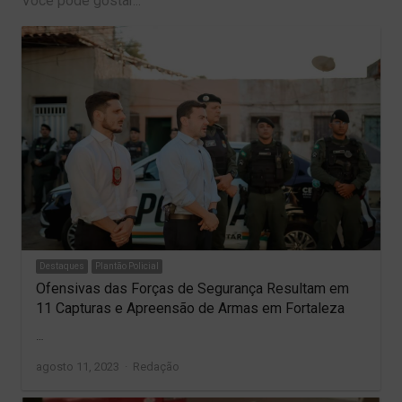
Você pode gostar...
Destaques
Plantão Policial
Ofensivas das Forças de Segurança Resultam em
11 Capturas e Apreensão de Armas em Fortaleza
…
Author
agosto 11, 2023
Redação