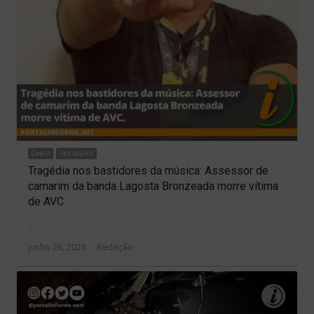
Ceará
Destaques
Tragédia nos bastidores da música: Assessor de
camarim da banda Lagosta Bronzeada morre vítima
de AVC
…
Author
junho 26, 2023
Redação