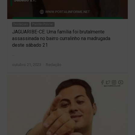
Destaques
Plantão Policial
JAGUARIBE-CE: Uma família foi brutalmente
assassinada no bairro curralinho na madrugada
deste sábado 21
…
Author
outubro 21, 2023
Redação