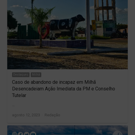
Destaques
Milhã
Caso de abandono de incapaz em Milhã
Desencadeiam Ação Imediata da PM e Conselho
Tutelar
…
Author
agosto 12, 2023
Redação