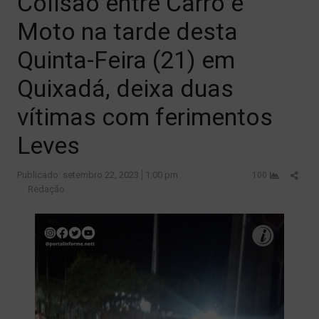
Colisão entre Carro e
Moto na tarde desta
Quinta-Feira (21) em
Quixadá, deixa duas
vítimas com ferimentos
Leves
Shar
Publicado:
setembro 22, 2023
1:00 pm
100
Author
this
Redação
post