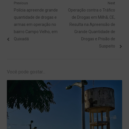
Navegação
Previous
Next
Previous
Next
Polícia apreende grande
Operação contra o Tráfico
de
post:
post:
quantidade de drogas e
de Drogas em Milhã, CE,
Post
armas em operação no
Resulta na Apreensão de
bairro Campo Velho, em
Grande Quantidade de
Quixadá
Drogas e Prisão de
Suspeito
Você pode gostar...