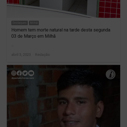
Destaques
Milhã
Homem tem morte natural na tarde desta segunda
03 de Março em Milhã
…
Author
abril 3, 2023
Redação