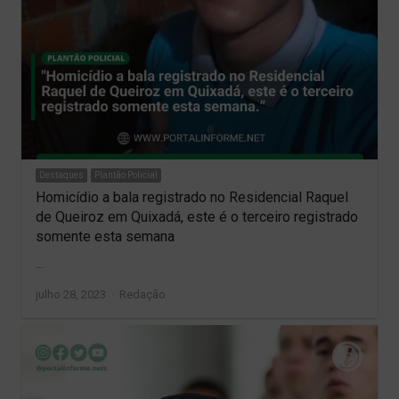
Destaques
Plantão Policial
Homicídio a bala registrado no Residencial Raquel
de Queiroz em Quixadá, este é o terceiro registrado
somente esta semana
…
Author
julho 28, 2023
Redação