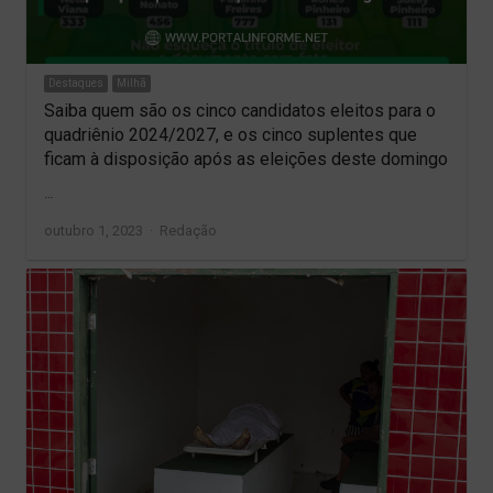
Destaques
Milhã
Saiba quem são os cinco candidatos eleitos para o
quadriênio 2024/2027, e os cinco suplentes que
ficam à disposição após as eleições deste domingo
…
Author
outubro 1, 2023
Redação