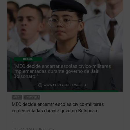
Brasil
Destaques
MEC decide encerrar escolas cívico-militares
implementadas durante governo Bolsonaro
…
Author
julho 12, 2023
Redação