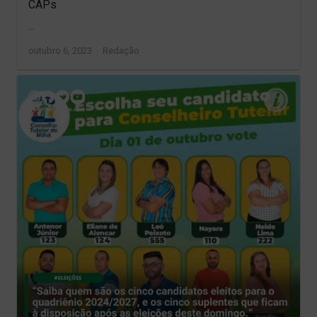
CAPs
…
Author
outubro 6, 2023
Redação