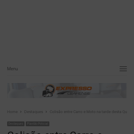
Menu
Menu
Home
Destaques
Colisão entre Carro e Moto na tarde desta Quint
Destaques
Plantão Policial