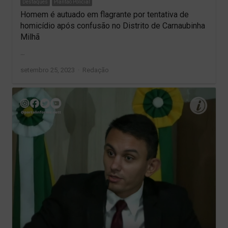
Destaques
Plantão Policial
Homem é autuado em flagrante por tentativa de
homicídio após confusão no Distrito de Carnaubinha
Milhã
…
Author
setembro 25, 2023
Redação