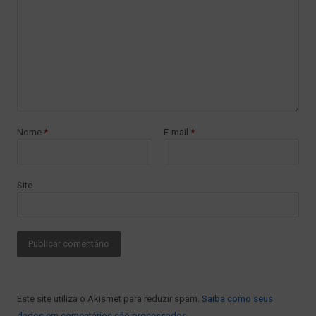
Nome
*
E-mail
*
Site
Este site utiliza o Akismet para reduzir spam.
Saiba como seus
dados em comentários são processados
.