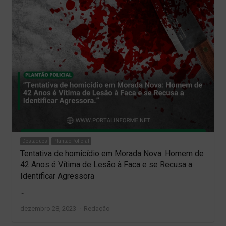
Destaques
Plantão Policial
Tentativa de homicídio em Morada Nova: Homem de
42 Anos é Vítima de Lesão à Faca e se Recusa a
Identificar Agressora
…
Author
dezembro 28, 2023
Redação