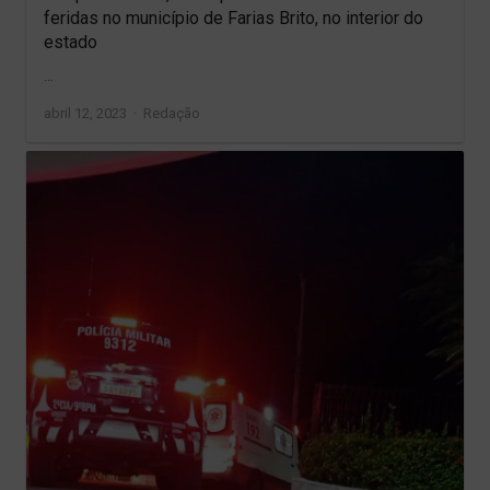
feridas no município de Farias Brito, no interior do
estado
…
Author
abril 12, 2023
Redação