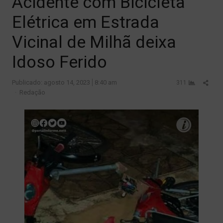
Acidente com Bicicleta
Elétrica em Estrada
Vicinal de Milhã deixa
Idoso Ferido
Shar
Publicado:
agosto 14, 2023
8:40 am
311
Author
this
Redação
post