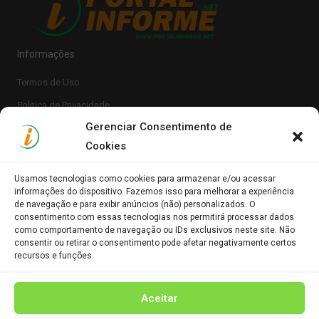
Informações
Termos de Uso
Politica de Privacidade
Gerenciar Consentimento de
Cookies
Usamos tecnologias como cookies para armazenar e/ou acessar
informações do dispositivo. Fazemos isso para melhorar a experiência
de navegação e para exibir anúncios (não) personalizados. O
consentimento com essas tecnologias nos permitirá processar dados
Clique para aceitar os cookies marketing e
como comportamento de navegação ou IDs exclusivos neste site. Não
Portal Informe.Net
consentir ou retirar o consentimento pode afetar negativamente certos
ativar este conteúdo
recursos e funções.
Aceitar