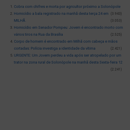
Cobra com chifres e morta por agricultor próximo a Solonópole
Homicídio a bala registrado na manhã desta terça 24 em
(3.943)
MILHÃ.
(3.053)
Homicídio em Senador Pompeu: Jovem é encontrado morto com
vários tiros na Rua da Brasília
(2.525)
Corpo de homem é encontrado em Milhã com cabeça e mãos
cortadas: Polícia investiga a identidade da vítima
(2.421)
URGENTE: Um Jovem perdeu a vida após ser atropelado por um
trator na zona rural de Solonópole na manhã desta Sexta-feira 12
(2.241)