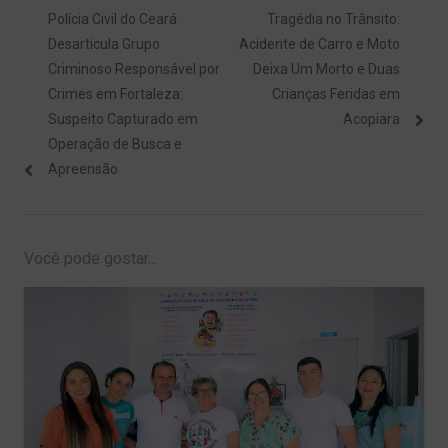
Navegação
Previous
Next
Polícia Civil do Ceará
Tragédia no Trânsito:
de
post:
post:
Desarticula Grupo
Acidente de Carro e Moto
Post
Criminoso Responsável por
Deixa Um Morto e Duas
Crimes em Fortaleza:
Crianças Feridas em
Suspeito Capturado em
Acopiara
Operação de Busca e
Apreensão
Você pode gostar...