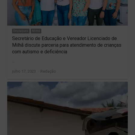
Destaques
Milhã
Secretário de Educação e Vereador Licenciado de
Milhã discute parceria para atendimento de crianças
com autismo e deficiência
…
Author
julho 17, 2023
Redação