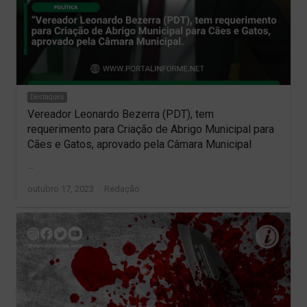
Destaques
Vereador Leonardo Bezerra (PDT), tem
requerimento para Criação de Abrigo Municipal para
Cães e Gatos, aprovado pela Câmara Municipal
…
Author
outubro 17, 2023
Redação