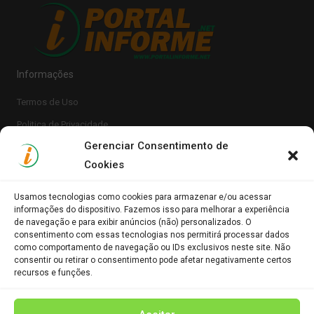
Informações
Termos de Uso
Politica de Privacidade
Gerenciar Consentimento de
Cookies
Usamos tecnologias como cookies para armazenar e/ou acessar
informações do dispositivo. Fazemos isso para melhorar a experiência
de navegação e para exibir anúncios (não) personalizados. O
consentimento com essas tecnologias nos permitirá processar dados
Clique para aceitar os cookies marketing e
como comportamento de navegação ou IDs exclusivos neste site. Não
Portal Informe.Net
consentir ou retirar o consentimento pode afetar negativamente certos
ativar este conteúdo
recursos e funções.