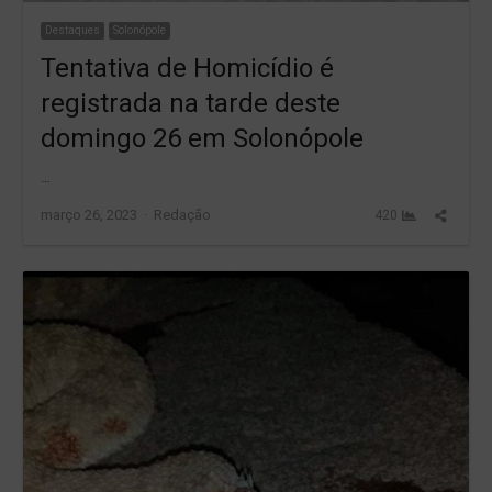
Destaques
Solonópole
Tentativa de Homicídio é
registrada na tarde deste
domingo 26 em Solonópole
…
Author
Share
março 26, 2023
Redação
420
this
post