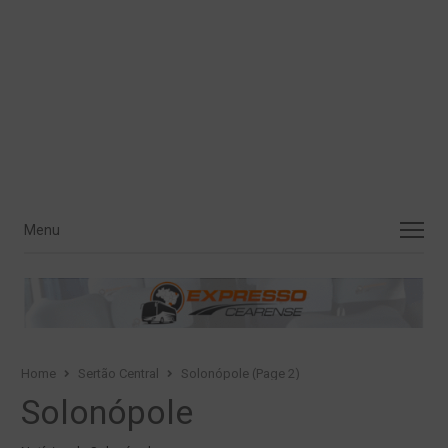
Menu
Menu
Home
Sertão Central
Solonópole (Page 2)
Solonópole