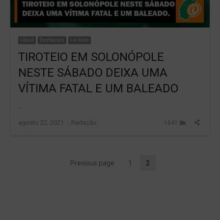
Ceará
Destaques
+ 4 more
TIROTEIO EM SOLONÓPOLE
NESTE SÁBADO DEIXA UMA
VÍTIMA FATAL E UM BALEADO
…
Author
Share
agosto 22, 2021
Redação
1641
this
post
Paginação
Previous page
1
2
Page
Page
de
posts