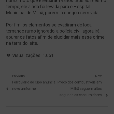
numa moto que efetuaram vários tiros ao mesmo
tempo, ele ainda foi levada para o Hospital
Municipal de Milhã, porém já chegou sem vida.
Por fim, os elementos se evadiram do local
tomando rumo ignorado, a polícia civil agora irá
apurar os fatos afim de elucidar mais esse crime
na terra do leite.
Visualizações:
1.061
Navegação
Previous
Next
Previous
Next
Ferroviário do Cipó anuncia
Preço dos combustíveis em
de
post:
post:
novo uniforme
Milhã seguem altos
Post
segundo os consumidores