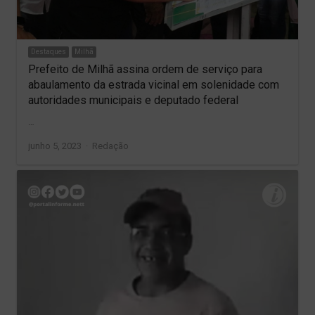
Destaques
Milhã
Prefeito de Milhã assina ordem de serviço para
abaulamento da estrada vicinal em solenidade com
autoridades municipais e deputado federal
…
Author
junho 5, 2023
Redação