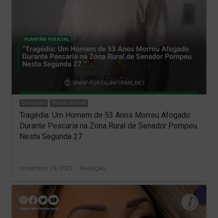
Destaques
Plantão Policial
Tragédia: Um Homem de 53 Anos Morreu Afogado
Durante Pescaria na Zona Rural de Senador Pompeu
Nesta Segunda 27
…
Author
novembro 28, 2023
Redação