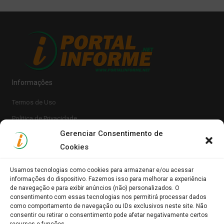
Informações
Termos de Uso
Politica de Privacidade
Gerenciar Consentimento de
Cookies
Usamos tecnologias como cookies para armazenar e/ou acessar
informações do dispositivo. Fazemos isso para melhorar a experiência
de navegação e para exibir anúncios (não) personalizados. O
consentimento com essas tecnologias nos permitirá processar dados
Clique para aceitar os cookies marketing e
como comportamento de navegação ou IDs exclusivos neste site. Não
Portal Informe.Net
consentir ou retirar o consentimento pode afetar negativamente certos
ativar este conteúdo