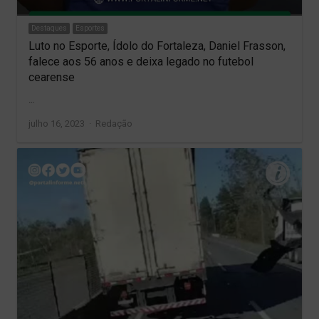
Destaques
Esportes
Luto no Esporte, Ídolo do Fortaleza, Daniel Frasson,
falece aos 56 anos e deixa legado no futebol
cearense
…
Author
julho 16, 2023
Redação