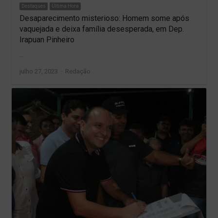
Destaques
Última Hora
Desaparecimento misterioso: Homem some após
vaquejada e deixa família desesperada, em Dep.
Irapuan Pinheiro
…
Author
julho 27, 2023
Redação