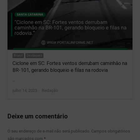
Brasil
Destaques
Ciclone em SC: Fortes ventos derrubam caminhão na
BR-101, gerando bloqueio e filas na rodovia
…
Author
julho 14, 2023
Redação
Deixe um comentário
O seu endereço de e-mail não será publicado.
Campos obrigatórios
são marcados com
*